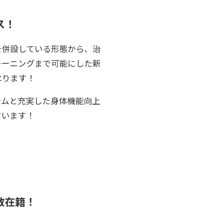
ス！
を併設している形態から、治
レーニングまで可能にした新
なります！
ラムと充実した身体機能向上
ています！
数在籍！