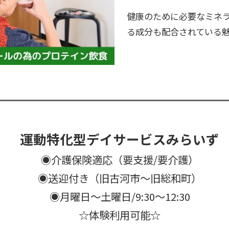
健康のために必要なミネ
る成分も配合されている
運動特化型デイサービスみらいず
◉介護保険適応（要支援/要介護）
◉送迎付き（旧古河市～旧総和町）
◉月曜日〜土曜日/9:30〜12:30
☆体験利用可能☆