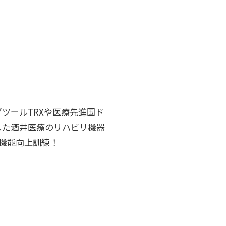
ツールTRXや医療先進国ド
した酒井医療のリハビリ機器
機能向上訓練！