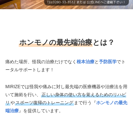
ホンモノの最先端治療
とは？
痛めた場所、怪我の治療だけでなく
根本治療
と
予防医学
でト
ータルサポートします！
MIRIZEでは怪我や痛みに対し最先端の医療機器や治療法を用
いて施術を行い、
正しい身体の使い方を覚えるためのリハビ
リ
や
スポーツ復帰のトレーニング
まで行う『
ホンモノの最先
端治療
』を提供しています。